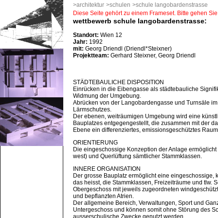
>architektur
>schulen
>schule langobardenstrasse
Diese Seite gehört zu einem Frameset. Bitte gehen Sie 
wettbewerb schule langobardenstrasse:
Standort:
Wien 12
Jahr:
1992
mit:
Georg Driendl (Driendl*Steixner)
Projektteam:
Gerhard Steixner, Georg Driendl
STÄDTEBAULICHE DISPOSITION
Einrücken in die Eibengasse als städtebauliche Signif
Widmung der Umgebung.
Abrücken von der Langobardengasse und Turnsäle i
Lärmschutzes.
Der ebenen, weiträumigen Umgebung wird eine künstli
Bauplatzes entgegengestellt, die zusammen mit der da
Ebene ein differenziertes, emissionsgeschütztes Raumer
ORIENTIERUNG
Die eingeschossige Konzeption der Anlage ermöglicht e
west) und Querlüftung sämtlicher Stammklassen.
INNERE ORGANISATION
Der grosse Bauplatz ermöglicht eine eingeschossige, k
das heisst, die Stammklassen, Freizeiträume und tlw. 
Obergeschoss mit jeweils zugeordneten windgeschützt
und bepflanzten Atrien.
Der allgemeine Bereich, Verwaltungen, Sport und Gan
Untergeschoss und können somit ohne Störung des Sch
ausserschulische Zwecke genutzt werden.