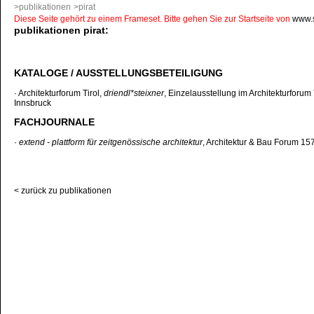
>publikationen
>pirat
Diese Seite gehört zu einem Frameset. Bitte gehen Sie zur Startseite von
www.s
publikationen pirat:
KATALOGE / AUSSTELLUNGSBETEILIGUNG
· Architekturforum Tirol,
driendl*steixner
, Einzelausstellung im Architekturforum 
Innsbruck
FACHJOURNALE
·
extend - plattform für zeitgenössische architektur
, Architektur & Bau Forum 15
< zurück zu publikationen