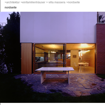
>architektur
>einfamilienhäuser
> villa massera
>nordseite
nordseite