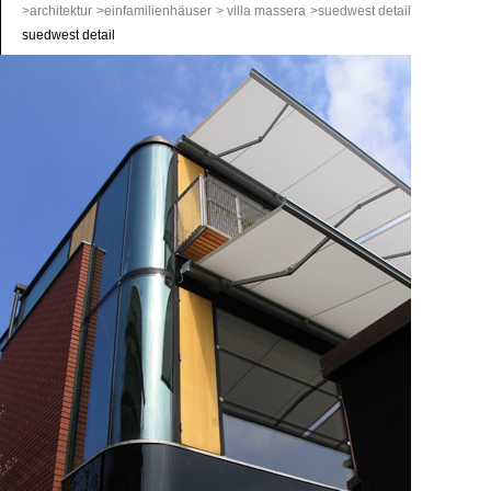
>architektur
>einfamilienhäuser
> villa massera
>suedwest detail
suedwest detail