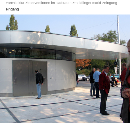
>architektur
>interventionen im stadtraum
>meidlinger markt
>eingang
eingang