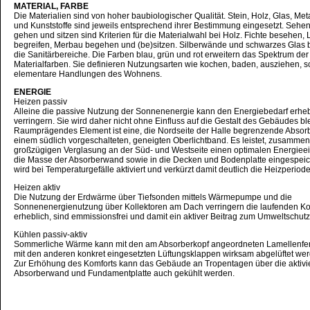
MATERIAL, FARBE
Die Materialien sind von hoher baubiologischer Qualität. Stein, Holz, Glas, Metal
und Kunststoffe sind jeweils entsprechend ihrer Bestimmung eingesetzt. Sehen,
gehen und sitzen sind Kriterien für die Materialwahl bei Holz. Fichte besehen,
begreifen, Merbau begehen und (be)sitzen. Silberwände und schwarzes Glas
die Sanitärbereiche. Die Farben blau, grün und rot erweitern das Spektrum der
Materialfarben. Sie definieren Nutzungsarten wie kochen, baden, ausziehen, sc
elementare Handlungen des Wohnens.
ENERGIE
Heizen passiv
Alleine die passive Nutzung der Sonnenenergie kann den Energiebedarf erheb
verringern. Sie wird daher nicht ohne Einfluss auf die Gestalt des Gebäudes bl
Raumprägendes Element ist eine, die Nordseite der Halle begrenzende Absor
einem südlich vorgeschalteten, geneigten Oberlichtband. Es leistet, zusammen
großzügigen Verglasung an der Süd- und Westseite einen optimalen Energieein
die Masse der Absorberwand sowie in die Decken und Bodenplatte eingespeich
wird bei Temperaturgefälle aktiviert und verkürzt damit deutlich die Heizperiode
Heizen aktiv
Die Nutzung der Erdwärme über Tiefsonden mittels Wärmepumpe und die
Sonnenenergienutzung über Kollektoren am Dach verringern die laufenden K
erheblich, sind emmissionsfrei und damit ein aktiver Beitrag zum Umweltschutz
Kühlen passiv-aktiv
Sommerliche Wärme kann mit den am Absorberkopf angeordneten Lamellenfe
mit den anderen konkret eingesetzten Lüftungsklappen wirksam abgelüftet we
Zur Erhöhung des Komforts kann das Gebäude an Tropentagen über die aktivi
Absorberwand und Fundamentplatte auch gekühlt werden.