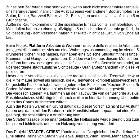
Zur selben Zeit wurde eine sehr kleine, wenn auch nicht minder interessante 
uns herangetragen, nämlich der Ausbau eines vorhandenen Bootsrumpfes in e
Salon, Küche, Bar, zwei Bäder, vier 2 - Bettkajüten und dies alles auf circa 45 m
Grundfläche.
Äußerste Raumökonomie und der spezifische Einsatz von teils im Bootsbau un
Materialien haben zu einem großzügigen & erfrischenden Ambiente geführt, da
Vollbesetzung - acht Personen haben hier Platz - nicht das Gefühl von Enge 
läßt.
Beim Projekt
Plattform Arbeiten & Wohnen
- unsere dritte realisierte Arbeit, 
fertiggestellt, handelt es sich um eine Wohnungszusammenlegung im vierten S
gründerzeitlichen Mietshauses. Wir haben eine typische Struktur mit teils unbel
Kammern und Gängen vorgefunden. Die Idee war hier aus diesem Monolithen
Plattform herauszuschlagen, die die Hofseite mit der Straßenseite verbindet, u
übergeordnete stadträumliche Sichtbezüge - Urania/Stephansdom - in diese Pl
projizieren.
Unser erster Vorschlag setzt diese Idee radikal um: sämtliche Trennwände wurd
die Mittelmauer soweit als möglich, die Außenwände komplett ausgewechselt. I
hergestellte Plattform haben wir die geforderten Funktionen "Kochen, Essen, S
Baden, Wohnen und Arbeiten" als flexible & variable Möbel eingestellt.
Die vorgeschlagenen Maßnahmen an der Haut wurde von der Behörde aus G
Ensebleschutzes strikt abgelehnt, auch weil man hier Nachahmungstäter befür
dann das Chaos ausbrechen würde.
Auch die Kosten waren ein Grund dafür, daß dieser Vorschlag nicht zur Ausfüh
haben uns dann mit den Bauherrn - ein Kunsthistorikerehepaar - auf eine Mini
geeinigt, die schließlich zur Ausführung kam.
Die Straßenfassade blieb unangetastet, die Hoffassade wurde geringfügig zug
besseren Lichteinfalls und einer Nutzungsverdichtung verändert.
Das Projekt
"STÄDTE / CITIES"
könnte man mit "vergleichenden Städtebau" u
Eine offene Reihe von Städten wie etwa Belgrad, Wien, Tokyo, Manhattan, Berli