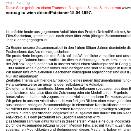
>texte
>vortrag tu
Diese Seite gehört zu einem Frameset. Bitte gehen Sie zur Startseite von
www.s
vortrag tu wien driendl*steixner 15.04.1997:
Ich möchte heute aus gegebenen Anlaß über das
Projekt Driendl*Steixner, Ar
Film-Städtebau
, sprechen, das nach einer über zehn-jährigen Zusammenarbei
Jahr zuende gegangen ist.
Zu Beginn unserer Zusammenarbeit in den frühen 80iger Jahren dominierte d
Postmoderne das Architekturgeschehen.
Sie produzierte Images, die den Blick auf das Wesentliche verstellten und uns
ausgelegte Bahnen locken wollte. Um diesen Verlockungen zu widerstehen u
der Zeit abzulegen, haben wir in unserer Arbeit einen Abräumprozeß in Gang g
1983 haben wir ein gemeinsames Büro bezogen und sind sozusagen in Klaus
Wir haben uns vom aktuellen Geschehen konsequent abgeschottet und quasi 
Null auf angefangen.
Zentrales Thema war hier die Entwicklung eines neuen Instrumentariums für di
Herangehensweise an gestellte oder selbstgestellte Aufgaben.
Die erlernte Entwurfsmethode, Ideen oder Vorstellungen sozusagen aus dem 
zu präzisieren, sich also über die Zeichnung oder ein Modell an ein Ergebnis
heranzutasten, haben wir zugunsten eines viel spannenderen Prozesses verla
Wir gehen in unserer Arbeit also nicht von fertigen Bildern einer vorweg best
aus, sondern zerlegten Zusammenhänge in elementare Konstruktionseinheiten
sie wieder neu aufbauten. Die einzelnen Komponenten der jeweiligen Aufgabe
werden in ihren spezifischen Möglichkeiten ausgelotet und darauf hin ein Reg
entwickelt, aus dem prozeßhaft ein Ergebnis erarbeitet wird.
Das Medium Film war dafür für uns in dieser ersten Phase eine gute Möglichkei
Durch die Auseinandersetzung mit dem Medium Film, also mit Raum & Zeit, das
spezifischen Möglichkeiten und Bedingungen dieses Mediums, haben wir uns 