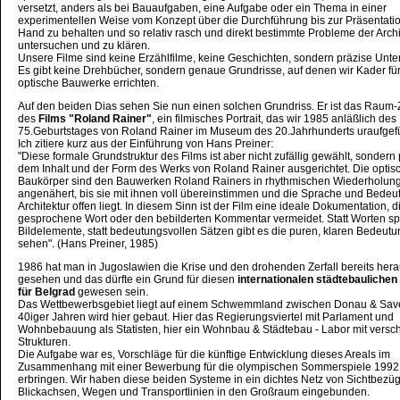
versetzt, anders als bei Bauaufgaben, eine Aufgabe oder ein Thema in einer
experimentellen Weise vom Konzept über die Durchführung bis zur Präsentatio
Hand zu behalten und so relativ rasch und direkt bestimmte Probleme der Archi
untersuchen und zu klären.
Unsere Filme sind keine Erzählfilme, keine Geschichten, sondern präzise Unt
Es gibt keine Drehbücher, sondern genaue Grundrisse, auf denen wir Kader fü
optische Bauwerke errichten.
Auf den beiden Dias sehen Sie nun einen solchen Grundriss. Er ist das Raum-
des
Films "Roland Rainer"
, ein filmisches Portrait, das wir 1985 anläßlich des
75.Geburtstages von Roland Rainer im Museum des 20.Jahrhunderts uraufgef
Ich zitiere kurz aus der Einführung von Hans Preiner:
"Diese formale Grundstruktur des Films ist aber nicht zufällig gewählt, sondern
dem Inhalt und der Form des Werks von Roland Rainer ausgerichtet. Die optis
Baukörper sind den Bauwerken Roland Rainers in rhythmischen Wiederholun
angenähert, bis sie mit ihnen voll übereinstimmen und die Sprache und Bedeu
Architektur offen liegt. In diesem Sinn ist der Film eine ideale Dokumentation, 
gesprochene Wort oder den bebilderten Kommentar vermeidet. Statt Worten s
Bildelemente, statt bedeutungsvollen Sätzen gibt es die puren, klaren Bedeut
sehen". (Hans Preiner, 1985)
1986 hat man in Jugoslawien die Krise und den drohenden Zerfall bereits he
gesehen und das dürfte ein Grund für diesen
internationalen städtebauliche
für Belgrad
gewesen sein.
Das Wettbewerbsgebiet liegt auf einem Schwemmland zwischen Donau & Save
40iger Jahren wird hier gebaut. Hier das Regierungsviertel mit Parlament und
Wohnbebauung als Statisten, hier ein Wohnbau & Städtebau - Labor mit vers
Strukturen.
Die Aufgabe war es, Vorschläge für die künftige Entwicklung dieses Areals im
Zusammenhang mit einer Bewerbung für die olympischen Sommerspiele 1992
erbringen. Wir haben diese beiden Systeme in ein dichtes Netz von Sichtbezü
Blickachsen, Wegen und Transportlinien in den Großraum eingebunden.