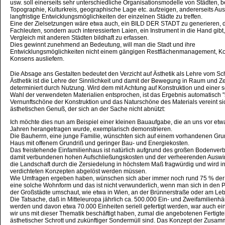
usw. soll einerseits sehr unterschiedliche Organisationsmodelle von Städten, 
Topographie, Kulturkreis, geographische Lage etc. aufzeigen, andererseits A
langfristige Entwicklungsmöglichkeiten der einzelnen Städte zu treffen.
Eine der Zielsetzungen wäre etwa auch, ein BILD DER STADT zu generieren, d
Fachleuten, sondern auch interessierten Laien, ein Instrument in die Hand gibt,
Vergleich mit anderen Städten bildhaft zu erfassen.
Dies gewinnt zunehmend an Bedeutung, will man die Stadt und ihre
Entwicklungsmöglichkeiten nicht einem gängigen Restflächenmanagement, K
Konsens ausliefern.
Die Absage ans Gestalten bedeutet den Verzicht auf Ästhetik als Lehre vom S
Ästhetik ist die Lehre der Sinnlichkeit und damit der Bewegung in Raum und Ze
determiniert durch Nutzung. Wird dem mit Achtung auf Konstruktion und einer s
Wahl der verwendeten Materialien entsprochen, ist das Ergebnis automatisch 
Vernunftschöne der Konstruktion und das Naturschöne des Materials vereint s
ästhetischen Genuß, der sich an der Sache nicht abnützt:
Ich möchte dies nun am Beispiel einer kleinen Bauaufgabe, die an uns vor et
Jahren herangetragen wurde, exemplarisch demonstrieren.
Die Bauherrn, eine junge Familie, wünschten sich auf einem vorhandenen Gru
Haus mit offenem Grundriß und geringer Bau- und Energiekosten.
Das freistehende Einfamilienhaus ist natürlich aufgrund des großen Bodenver
damit verbundenen hohen Aufschließungskosten und der verheerenden Auswi
die Landschaft durch die Zersiedelung in höchstem Maß fragwürdig und wird in
verdichteten Konzepten abgelöst werden müssen.
Wie Umfragen ergeben haben, wünschen sich aber immer noch rund 75 % der
eine solche Wohnform und das ist nicht verwunderlich, wenn man sich in den 
der Großstädte umschaut, wie etwa in Wien, an der Brünnerstraße oder am Le
Die Tatsache, daß in Mitteleuropa jährlich ca. 500.000 Ein- und Zweifamilienhäu
werden und davon etwa 70.000 Einheiten seriell gefertigt werden, war auch ei
wir uns mit dieser Thematik beschäftigt haben, zumal die angebotenen Fertigte
ästhetischer Schrott und zukünftiger Sondermüll sind. Das Konzept der Zusam