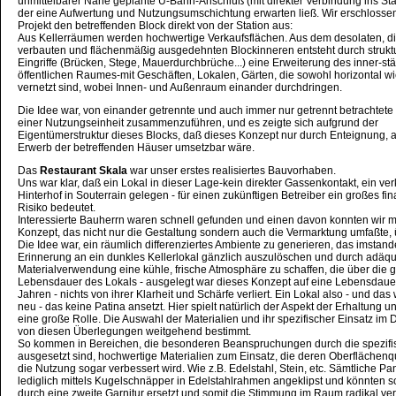
unmittelbarer Nähe geplante U-Bahn-Anschluß (mit direkter Verbindung ins St
der eine Aufwertung und Nutzungsumschichtung erwarten ließ. Wir erschlosse
Projekt den betreffenden Block direkt von der Station aus:
Aus Kellerräumen werden hochwertige Verkaufsflächen. Aus dem desolaten, di
verbauten und flächenmäßig ausgedehnten Blockinneren entsteht durch struktu
Eingriffe (Brücken, Stege, Mauerdurchbrüche...) eine Erweiterung des inner-st
öffentlichen Raumes-mit Geschäften, Lokalen, Gärten, die sowohl horizontal wie
vernetzt sind, wobei Innen- und Außenraum einander durchdringen.
Die Idee war, von einander getrennte und auch immer nur getrennt betrachtete
einer Nutzungseinheit zusammenzuführen, und es zeigte sich aufgrund der
Eigentümerstruktur dieses Blocks, daß dieses Konzept nur durch Enteignung, 
Erwerb der betreffenden Häuser umsetzbar wäre.
Das
Restaurant Skala
war unser erstes realisiertes Bauvorhaben.
Uns war klar, daß ein Lokal in dieser Lage-kein direkter Gassenkontakt, ein 
Hinterhof in Souterrain gelegen - für einen zukünftigen Betreiber ein großes fin
Risiko bedeutet.
Interessierte Bauherrn waren schnell gefunden und einen davon konnten wir 
Konzept, das nicht nur die Gestaltung sondern auch die Vermarktung umfaßte,
Die Idee war, ein räumlich differenziertes Ambiente zu generieren, das imstande
Erinnerung an ein dunkles Kellerlokal gänzlich auszulöschen und durch adäq
Materialverwendung eine kühle, frische Atmosphäre zu schaffen, die über die
Lebensdauer des Lokals - ausgelegt war dieses Konzept auf eine Lebensdaue
Jahren - nichts von ihrer Klarheit und Schärfe verliert. Ein Lokal also - und das
neu - das keine Patina ansetzt. Hier spielt natürlich der Aspekt der Erhaltung 
eine große Rolle. Die Auswahl der Materialien und ihr spezifischer Einsatz im 
von diesen Überlegungen weitgehend bestimmt.
So kommen in Bereichen, die besonderen Beanspruchungen durch die spezif
ausgesetzt sind, hochwertige Materialien zum Einsatz, die deren Oberflächenqu
die Nutzung sogar verbessert wird. Wie z.B. Edelstahl, Stein, etc. Sämtliche Pa
lediglich mittels Kugelschnäpper in Edelstahlrahmen angeklipst und könnten s
durch eine zweite Garnitur ersetzt und somit die Stimmung im Raum radikal ve