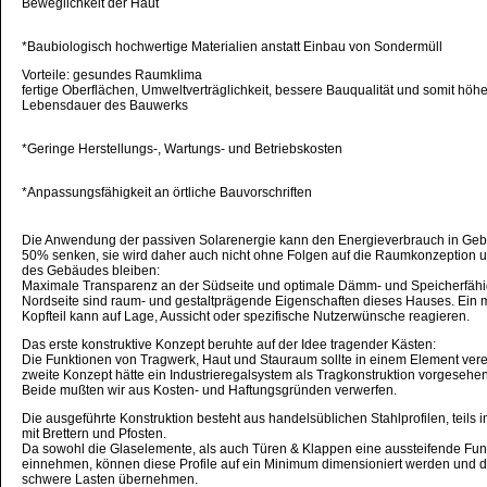
Beweglichkeit der Haut
*Baubiologisch hochwertige Materialien anstatt Einbau von Sondermüll
Vorteile: gesundes Raumklima
fertige Oberflächen, Umweltverträglichkeit, bessere Bauqualität und somit höh
Lebensdauer des Bauwerks
*Geringe Herstellungs-, Wartungs- und Betriebskosten
*Anpassungsfähigkeit an örtliche Bauvorschriften
Die Anwendung der passiven Solarenergie kann den Energieverbrauch in G
50% senken, sie wird daher auch nicht ohne Folgen auf die Raumkonzeption u
des Gebäudes bleiben:
Maximale Transparenz an der Südseite und optimale Dämm- und Speicherfähig
Nordseite sind raum- und gestaltprägende Eigenschaften dieses Hauses. Ein 
Kopfteil kann auf Lage, Aussicht oder spezifische Nutzerwünsche reagieren.
Das erste konstruktive Konzept beruhte auf der Idee tragender Kästen:
Die Funktionen von Tragwerk, Haut und Stauraum sollte in einem Element vere
zweite Konzept hätte ein Industrieregalsystem als Tragkonstruktion vorgesehen
Beide mußten wir aus Kosten- und Haftungsgründen verwerfen.
Die ausgeführte Konstruktion besteht aus handelsüblichen Stahlprofilen, teils
mit Brettern und Pfosten.
Da sowohl die Glaselemente, als auch Türen & Klappen eine aussteifende Fun
einnehmen, können diese Profile auf ein Minimum dimensioniert werden und 
schwere Lasten übernehmen.