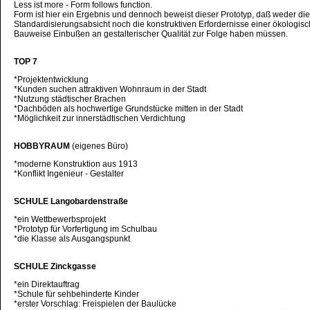
Less ist more - Form follows function.
Form ist hier ein Ergebnis und dennoch beweist dieser Prototyp, daß weder die
Standardisierungsabsicht noch die konstruktiven Erfordernisse einer ökologis
Bauweise Einbußen an gestalterischer Qualität zur Folge haben müssen.
TOP 7
*Projektentwicklung
*Kunden suchen attraktiven Wohnraum in der Stadt
*Nutzung städtischer Brachen
*Dachböden als hochwertige Grundstücke mitten in der Stadt
*Möglichkeit zur innerstädtischen Verdichtung
HOBBYRAUM
(eigenes Büro)
*moderne Konstruktion aus 1913
*Konflikt Ingenieur - Gestalter
SCHULE Langobardenstraße
*ein Wettbewerbsprojekt
*Prototyp für Vorfertigung im Schulbau
*die Klasse als Ausgangspunkt
SCHULE Zinckgasse
*ein Direktauftrag
*Schule für sehbehinderte Kinder
*erster Vorschlag: Freispielen der Baulücke