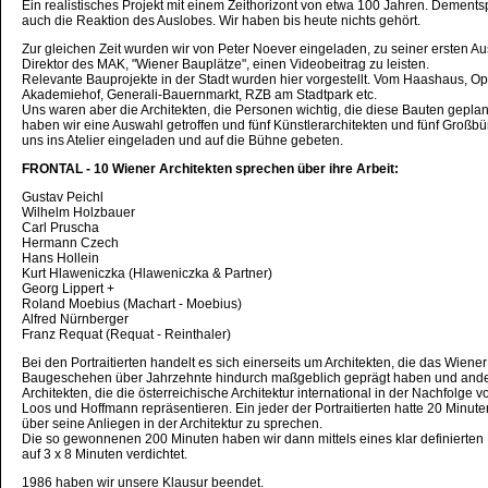
Ein realistisches Projekt mit einem Zeithorizont von etwa 100 Jahren. Dement
auch die Reaktion des Auslobes. Wir haben bis heute nichts gehört.
Zur gleichen Zeit wurden wir von Peter Noever eingeladen, zu seiner ersten Au
Direktor des MAK, "Wiener Bauplätze", einen Videobeitrag zu leisten.
Relevante Bauprojekte in der Stadt wurden hier vorgestellt. Vom Haashaus, Op
Akademiehof, Generali-Bauernmarkt, RZB am Stadtpark etc.
Uns waren aber die Architekten, die Personen wichtig, die diese Bauten gepla
haben wir eine Auswahl getroffen und fünf Künstlerarchitekten und fünf Großbür
uns ins Atelier eingeladen und auf die Bühne gebeten.
FRONTAL - 10 Wiener Architekten sprechen über ihre Arbeit:
Gustav Peichl
Wilhelm Holzbauer
Carl Pruscha
Hermann Czech
Hans Hollein
Kurt Hlaweniczka (Hlaweniczka & Partner)
Georg Lippert +
Roland Moebius (Machart - Moebius)
Alfred Nürnberger
Franz Requat (Requat - Reinthaler)
Bei den Portraitierten handelt es sich einerseits um Architekten, die das Wiener
Baugeschehen über Jahrzehnte hindurch maßgeblich geprägt haben und ande
Architekten, die die österreichische Architektur international in der Nachfolge 
Loos und Hoffmann repräsentieren. Ein jeder der Portraitierten hatte 20 Minute
über seine Anliegen in der Architektur zu sprechen.
Die so gewonnenen 200 Minuten haben wir dann mittels eines klar definierte
auf 3 x 8 Minuten verdichtet.
1986 haben wir unsere Klausur beendet.