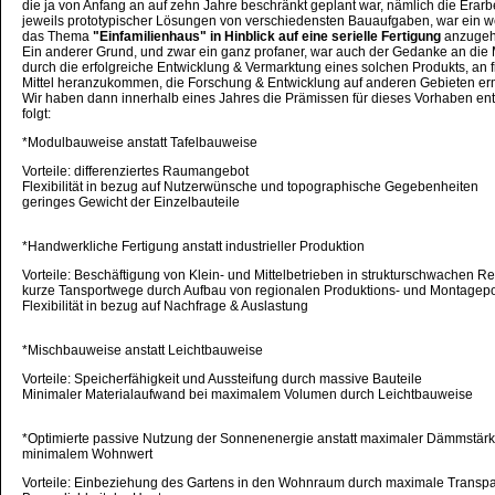
die ja von Anfang an auf zehn Jahre beschränkt geplant war, nämlich die Erarb
jeweils prototypischer Lösungen von verschiedensten Bauaufgaben, war ein we
das Thema
"Einfamilienhaus" in Hinblick auf eine serielle Fertigung
anzugeh
Ein anderer Grund, und zwar ein ganz profaner, war auch der Gedanke an die 
durch die erfolgreiche Entwicklung & Vermarktung eines solchen Produkts, an f
Mittel heranzukommen, die Forschung & Entwicklung auf anderen Gebieten er
Wir haben dann innerhalb eines Jahres die Prämissen für dieses Vorhaben ent
folgt:
*Modulbauweise anstatt Tafelbauweise
Vorteile: differenziertes Raumangebot
Flexibilität in bezug auf Nutzerwünsche und topographische Gegebenheiten
geringes Gewicht der Einzelbauteile
*Handwerkliche Fertigung anstatt industrieller Produktion
Vorteile: Beschäftigung von Klein- und Mittelbetrieben in strukturschwachen R
kurze Tansportwege durch Aufbau von regionalen Produktions- und Montagep
Flexibilität in bezug auf Nachfrage & Auslastung
*Mischbauweise anstatt Leichtbauweise
Vorteile: Speicherfähigkeit und Aussteifung durch massive Bauteile
Minimaler Materialaufwand bei maximalem Volumen durch Leichtbauweise
*Optimierte passive Nutzung der Sonnenenergie anstatt maximaler Dämmstär
minimalem Wohnwert
Vorteile: Einbeziehung des Gartens in den Wohnraum durch maximale Transp