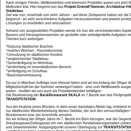
Nach einigen Filmen, Wettbewerben und kleineren Projekten waren uns jetzt 
Methoden klar. Hier beginnt nun das
Projekt Driendl*Steixner, Architektur-Fi
Städtebau
.
Ziel war nun, innerhalb von zehn Jahren - auf diese Zeitspanne haben wir die 
begrenzt - an sehr verschiedene Aufgaben heranzukommen und jeweils protot
Lösungen zu erarbeiten und umzusetzen.
Anhand von ausgewählten Projekten werde ich nun die verschiedensten Aspek
Bauens und Herangehensweisen an gestellte oder selbstgestellte Aufgaben mi
Themen kurz aufzeigen:
*Nutzung städtischer Brachen
*mobiles Wohnen - Raumökonomie
*Umnutzung im städtischen Kontext
*vergleichender Städtebau
*Serienfertigung im Wohnbau
*Verdichtung im innerstädtischen Bereich
*Vorfertigung im Schulbau
*Baulückenverbauung
Da nur in Märchen Aufträge vom Himmel fallen und wir bis Anfang der 90iger d
Mitgliedschaft bei der Kammer verweigert haben - also vom Wettbewerb ausg
waren - mußten wir uns auch als Projektentwickler betätigen:
Die Realisierung der
Bar&Restaurant SKALA
im 7.Bezirk war das Pilotprojek
TRANSITSTATION
:
Aus der Analyse jenes Blockes, in dem unser damaliges Atelier lag, entstand e
zur städtischen Wiederbelebung dieses Gebiets, der sich des vernachläßigten
Blockinneren bzw. der Innenhöfe annahm.
Als wir Anfang der 80iger Jahre im 7. Bezirk ein Büro bezogen, war die Gegen
(Neubaugasse/Zollergasse) ein von städtischen Revitalisierungsmaßen unber
und Gewerbeviertel. Ausgangspunkt unserer Überlegung zur
TRANSITSTATIO