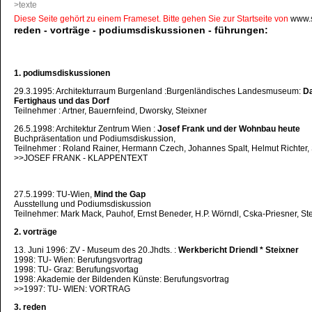
>texte
Diese Seite gehört zu einem Frameset. Bitte gehen Sie zur Startseite von
www.s
reden - vorträge - podiumsdiskussionen - führungen:
1. podiumsdiskussionen
29.3.1995: Architekturraum Burgenland :Burgenländisches Landesmuseum:
D
Fertighaus und das Dorf
Teilnehmer : Artner, Bauernfeind, Dworsky, Steixner
26.5.1998: Architektur Zentrum Wien :
Josef Frank und der Wohnbau heute
Buchpräsentation und Podiumsdiskussion,
Teilnehmer : Roland Rainer, Hermann Czech, Johannes Spalt, Helmut Richter, 
>>JOSEF FRANK - KLAPPENTEXT
27.5.1999: TU-Wien,
Mind the Gap
Ausstellung und Podiumsdiskussion
Teilnehmer: Mark Mack, Pauhof, Ernst Beneder, H.P. Wörndl, Cska-Priesner, St
2. vorträge
13. Juni 1996: ZV - Museum des 20.Jhdts. :
Werkbericht Driendl * Steixner
1998: TU- Wien: Berufungsvortrag
1998: TU- Graz: Berufungsvortag
1998: Akademie der Bildenden Künste: Berufungsvortrag
>>1997: TU- WIEN: VORTRAG
3. reden